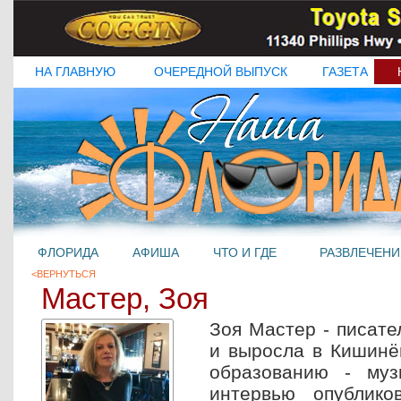
НА ГЛАВНУЮ
ОЧЕРЕДНОЙ ВЫПУСК
ГАЗЕТА
ФЛОРИДА
АФИША
ЧТО И ГДЕ
РАЗВЛЕЧЕНИ
<ВЕРНУТЬСЯ
Мастер, Зоя
Зоя Мастер - писате
и выросла в Кишинёв
образованию - муз
интервью опублико