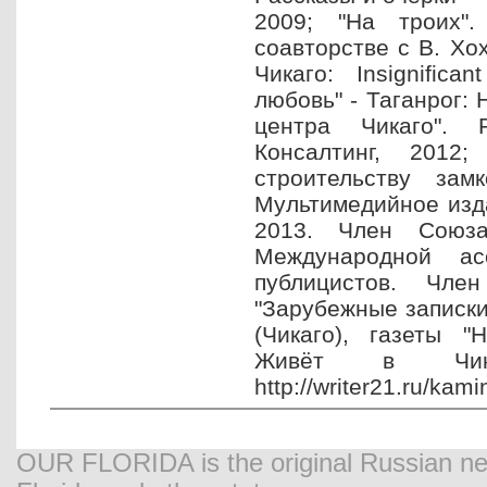
2009; "На троих".
соавторстве с В. Хо
Чикаго: Insignifica
любовь" - Таганрог: 
центра Чикаго". 
Консалтинг, 2012
строительству зам
Мультимедийное изда
2013. Член Союза
Международной ас
публицистов. Чле
"Зарубежные записки
(Чикаго), газеты "
Живёт в Чикаго
http://writer21.ru/kami
OUR FLORIDA is the original Russian new