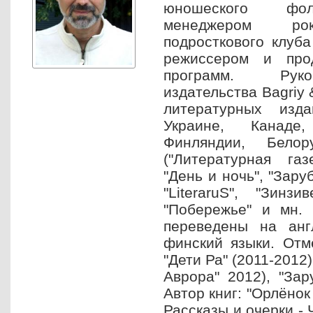
юношеского фол
менеджером рок
подросткового клуба
режиссером и про
программ. Руко
издательства Bagriy
литературных изд
Украине, Канаде
Финляндии, Белор
("Литературная газ
"День и ночь", "Зару
"LiteraruS", "Зинз
"Побережье" и мн. 
переведены на анг
финский языки. Отм
"Дети Ра" (2011-2012)
Аврора" 2012), "Зар
Автор книг: "Орлёнок
Рассказы и очерки - Ч