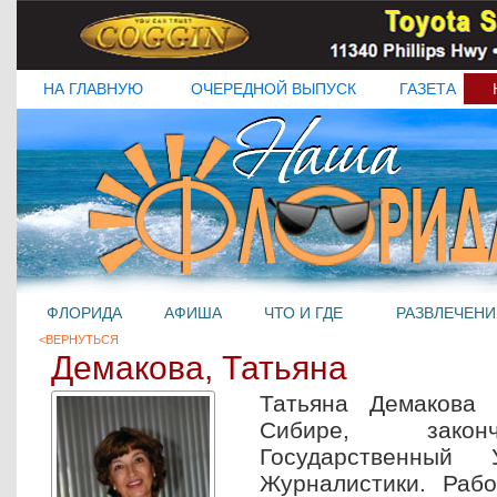
НА ГЛАВНУЮ
ОЧЕРЕДНОЙ ВЫПУСК
ГАЗЕТА
ФЛОРИДА
АФИША
ЧТО И ГДЕ
РАЗВЛЕЧЕНИ
<ВЕРНУТЬСЯ
Демакова, Татьяна
Татьяна Демакова
Сибире, законч
Государственный У
Журналистики. Рабо