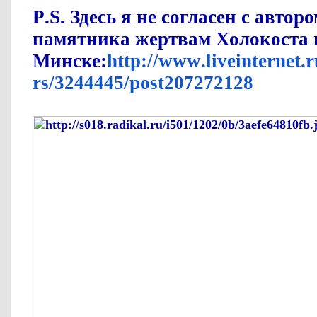
P
.
S
. Здесь я не согласен с автор
памятника жертвам Холокоста 
Минске:
http
://
www
.
liveinternet
.
r
rs
/3244445/
post
207272128