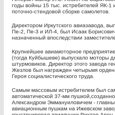
годы войны 15 тыс. истребителей ЯК-1 
поточно-стендовой сборке самолетов.
Директором Иркутского авиазавода, вы
Пе-2, Пе-3 и ИЛ-4, был Исаак Борисови
назначенный впоследствии заместителе
Крупнейшее авиамоторное предприятие
(тогда Куйбышеве) выпускало моторы 
штурмовиков. Директор этого завода г
Жезлов был награжден четырьмя орден
Героя социалистического труда.
Самым массовым истребителем был сам
автоматической 37-мм пушкой,созданн
Александром Эммануиловичем - главны
авиационным пушкам на Ижевском заво
конструировал авиапушки Рихтер Арон