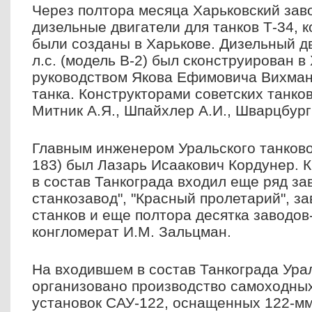
Через полтора месяца Харьковский зав
дизельные двигатели для танков Т-34,
были созданы в Харькове. Дизельный д
л.с. (модель В-2) был сконструирован в
руководством Якова Ефимовича Вихман
танка. Конструкторами советских танков
Митник А.Я., Шпайхлер А.И., Шварцбург
Главным инженером Уральского танково
183) был Лазарь Исаакович Кордунер. 
в состав Танкограда входил еще ряд за
станкозавод", "Красный пролетарий", 
станков и еще полтора десятка заводов
конгломерат И.М. Зальцман.
На входившем в состав Танкограда Ур
организовано производство самоходны
установок САУ-122, оснащенных 122-мм