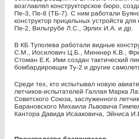
возглавлял конструкторское бюро, соз
Пе-3, Пе-8 (ТБ-7). С ним работали Буян
конструктор прицельных устройств для
Пе-2, Вильгрубе Л.С., Эрлих И.А. и др.
B КБ Туполева работали видные констр
С.М., Иосилович Ц.Б., Минкнер К.В., Фре
Стоман Е.К. Ими создан тактический п
бомбардировщик Ту-2 и другие самолет
Среди тех, кто испытывал новую авиате
летчиков-испытателей Галлая Марка Ла
Советского Союза, заслуженного летчи
Барановского Михаила Львовича Гимпеля
Кантора Давида Исааковича, Эйниса И.В
Производство боеприпасов