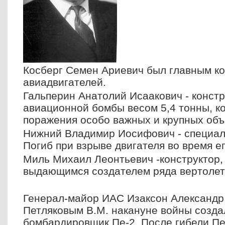
Косберг Семен Ариевич был главным к
авиадвигателей.
Гальперин Анатолий Исаакович - конст
авиационной бомбы весом 5,4 тонны, к
поражения особо важных и крупных объе
Нижний Владимир Иосифович - специали
Погиб при взрыве двигателя во время е
Миль Михаил Леонтьевич -конструктор,
выдающимся создателем ряда вертолет
Генерал-майор ИАС Изаксон Александр
Петляковым В.М. накануне войны созд
бомбардировщик Пе-2. После гибели Пет