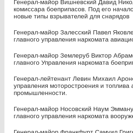
Генерал-майор Вишневский Давид Никол
комиссара боеприпасов. Под его начал
новые типы взрывателей для снарядов
Генерал-майор Залесский Павел Яковле
главного управления наркомата авиац
Генерал-майор Землеруб Виктор Абрамо
главного Управления наркомата боепри
Генерал-лейтенант Левин Михаил Ароно
управления моторостроения и топлива
промышленности.
Генерал-майор Носовский Наум Эмману
главного управления наркомата вооруж
Генерал-майор Франкфурт Самуил Григо