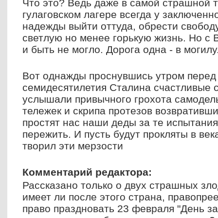
Что это? Ведь даже в самой страшной 
гулаговском лагере всегда у заключенно
надежды выйти оттуда, обрести свободу
светлую но менее горькую жизнь. Но с
и быть не могло. Дорога одна - в могилу
Вот однажды проснувшись утром перед
семидесятилетия Сталина счастливые с
услышали привычного грохота самодел
тележек и скрипа протезов возвративши
простят нас наши деды за те испытани
пережить. И пусть будут прокляты в век
творил эти мерзости
Комментарий редактора:
Рассказано только о двух страшных зл
имеет ли после этого страна, правопр
право праздновать 23 февраля "День з