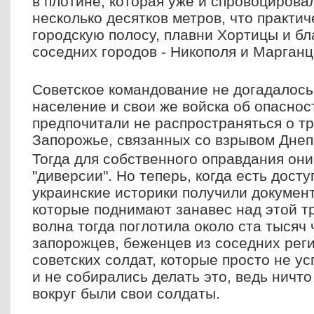
в плотине, которая уже и спровоцирова
несколько десятков метров, что практ
городскую полосу, плавни Хортицы и б
соседних городов - Никополя и Марганц
Советское командование не догадалось
население и свои же войска об опаснос
предпочитали не распространяться о тр
Запорожье, связанных со взрывом Дне
Тогда для собственного оправдания он
"диверсии". Но теперь, когда есть дост
украинские историки получили докумен
которые поднимают занавес над этой т
волна тогда поглотила около ста тысяч 
запорожцев, беженцев из соседних реги
советских солдат, которые просто не ус
и не собирались делать это, ведь ничт
вокруг были свои солдаты.