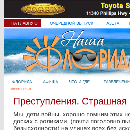
НА ГЛАВНУЮ
ОЧЕРЕДНОЙ ВЫПУСК
ГАЗЕТА
ФЛОРИДА
АФИША
ЧТО И ГДЕ
РАЗВЛЕЧЕНИ
<ВЕРНУТЬСЯ
Преступления. Страшная 
Мы, дети войны, хорошо помним этих н
досках с роликами, (почти поголовно пь
безысходности) на улицах всех без ис