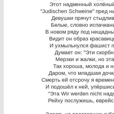
Этот надменный холёный
"Judischen Schweine" пред н
Девушки прячут стыдлив
Белые, словно испачканы
В новом ряду под нещадн
Видит он образ красавиц
И ухмыльнулся фашист п
Думает он: "Эти скорб
Мерзки и жалки, но эт
Так хороша, молода и н
Даром, что младшая дочк
Смерть ей отсрочу я времен
И подошёл к ней, упёршис
"Эта Wir werden nicht над
Рейху послужишь, еврейск