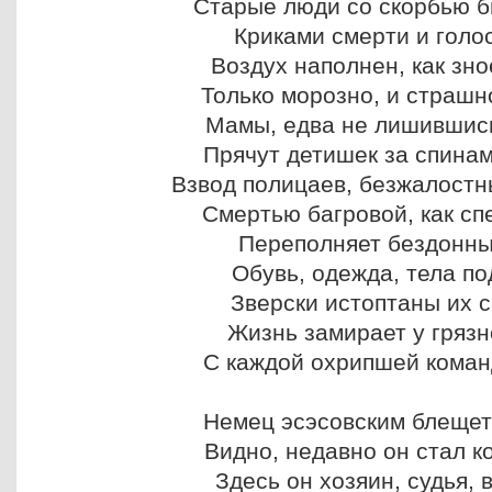
Старые люди со скорбью би
Криками смерти и голо
Воздух наполнен, как зно
Только морозно, и страшно,
Мамы, едва не лишившись
Прячут детишек за спина
Взвод полицаев, безжалостн
Смертью багровой, как сп
Переполняет бездонны
Обувь, одежда, тела по
Зверски истоптаны их с
Жизнь замирает у гряз
С каждой охрипшей коман
Немец эсэсовским блещет
Видно, недавно он стал к
Здесь он хозяин, судья, 