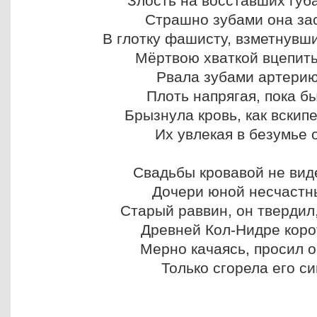
Злость на восставших губа
Страшно зубами она за
В глотку фашисту, взметнувши
Мёртвою хваткой вцепить
Рвала зубами артерию
Плоть напрягая, пока б
Брызнула кровь, как вскип
Их увлекая в безумье о
Свадьбы кровавой не виде
Дочери юной несчастн
Старый раввин, он твердил,
Древней Кол-Нидре корот
Мерно качаясь, просил он
Только сгорела его си