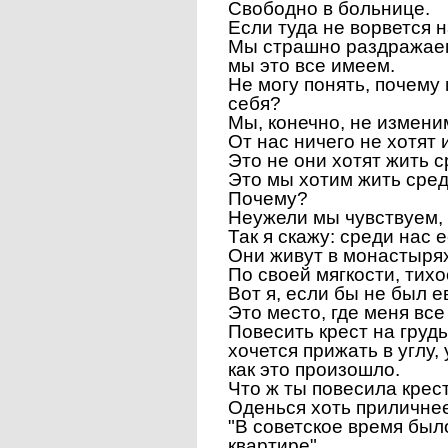
Свободно в больнице.
Если туда не ворвется н
Мы страшно раздражаемся
мы это все имеем.
Не могу понять, почему 
себя?
Мы, конечно, не изменим
От нас ничего не хотят 
Это не они хотят жить с
Это мы хотим жить сред
Почему?
Неужели мы чувствуем,
Так я скажу: среди нас е
Они живут в монастырях
По своей мягкости, тихо
Вот я, если бы не был 
Это место, где меня все
Повесить крест на грудь
хочется прижать в углу
как это произошло.
Что ж ты повесила крес
Оденься хоть приличнее
"В советское время было
квартире".