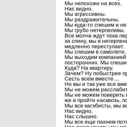
Мы непохожи на всех.
Нас видно.
Мы агрессивны.
Мы раздражительны.
Мы куда-то спешим и н
Мы грубо нетерпеливы.
Все молча ждут пока пе
за спину, мы в нетерпе
медленно переступает.
Мы спешим в самолете, в
Мы выходим компанией н
посторонних. Мы спеши
Куда? На квартиру.
Зачем? Ну побыстрее пр
Сесть всем вместе....
Но мы и так уже все вме
Мы не можем расслабит
Мы не можем поверить 
же и пройти насквозь, 
Мы все кагэбисты, мы в
Нас видно.
Нас слышно.
Мы все еще пахнем пото