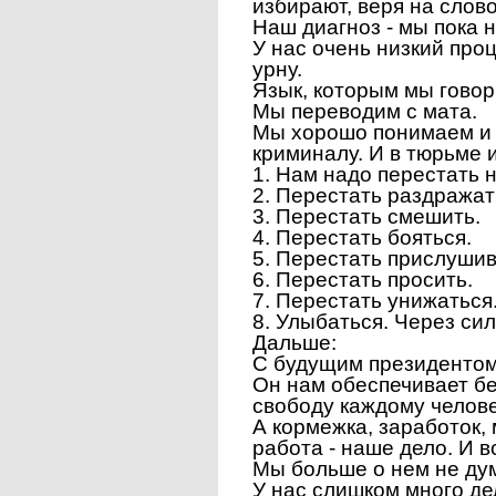
избирают, веря на слово
Наш диагноз - мы пока 
У нас очень низкий проц
урну.
Язык, которым мы говор
Мы переводим с мата.
Мы хорошо понимаем и л
криминалу. И в тюрьме и
1. Нам надо перестать н
2. Перестать раздражат
3. Перестать смешить.
4. Перестать бояться.
5. Перестать прислушив
6. Перестать просить.
7. Перестать унижаться
8. Улыбаться. Через си
Дальше:
С будущим президентом 
Он нам обеспечивает бе
свободу каждому челове
А кормежка, заработок,
работа - наше дело. И в
Мы больше о нем не ду
У нас слишком много де