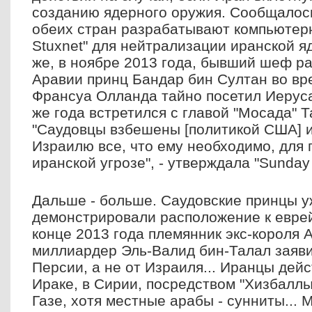
созданию ядерного оружия. Сообщалось
обеих стран разрабатывают компьютерн
Stuxnet" для нейтрализации иранской я
же, в ноябре 2013 года, бывший шеф р
Аравии принц Бандар бин Султан во вр
Франсуа Олланда тайно посетил Иеруса
же года встретился с главой "Мосада" 
"Саудовцы взбешены [политикой США] и
Израилю все, что ему необходимо, для
иранской угрозе", - утверждала "Sunday
Дальше - больше. Саудовские принцы у
демонстрировали расположение к еврей
конце 2013 года племянник экс-короля 
миллиардер Эль-Валид бин-Талал заявил
Персии, а не от Израиля... Иранцы дейс
Ираке, в Сирии, посредством "Хизбалл
Газе, хотя местные арабы - сунниты... 