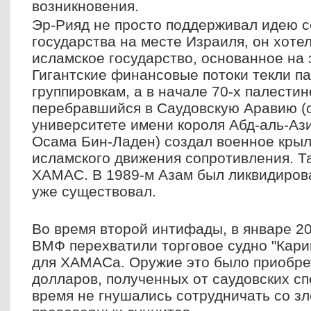
возникновения.
Эр-Рияд не просто поддерживал идею с
государства на месте Израиля, он хоте
исламское государство, основанное на 
Гигантские финансовые потоки текли п
группировкам, а в начале 70-х палести
перебравшийся в Саудовскую Аравию (о
университете имени короля Абд-аль-Ази
Осама Бин-Ладен) создал военное крыл
исламского движения сопротивления. Та
ХАМАС. В 1989-м Азам был ликвидиров
уже существовал.
Во время второй интифады, в январе 20
ВМФ перехватили торговое судно "Кари
для ХАМАСа. Оружие это было приобре
долларов, полученных от саудовских сп
время не гнушались сотрудничать со з