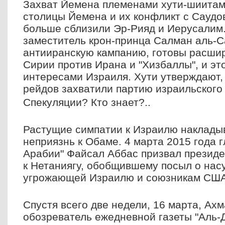
Захват Йемена племенами хути-шиитам
столицы Йемена и их конфликт с Саудо
больше сблизили Эр-Рияд и Иерусалим
заместитель крон-принца Салман аль-С
антииранскую кампанию, готовы расши
Сирии против Ирана и "Хизбаллы", и это
интересами Израиля. Хути утверждают, 
рейдов захватили партию израильского
Спекуляции? Кто знает?..
Растущие симпатии к Израилю наклады
неприязнь к Обаме. 4 марта 2015 года 
Арабии" Файсал Аббас призвал презид
к Нетаниягу, обобщившему посыл о нас
угрожающей Израилю и союзникам США
Спустя всего две недели, 16 марта, Ах
обозреватель ежедневной газеты "Аль-