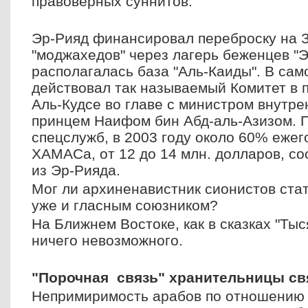
правоверных суннитов.
Эр-Рияд финансировал переброску на З
"моджахедов" через лагерь беженцев "Э
располагалась база "Аль-Каиды". В сам
действовал так называемый Комитет в 
Аль-Кудсе во главе с министром внутре
принцем Наифом бин Абд-аль-Азизом. 
спецслужб, в 2003 году около 60% еже
ХАМАСа, от 12 до 14 млн. долларов, с
из Эр-Рияда.
Мог ли архиненавистник сионистов стат
уже и гласным союзником?
На Ближнем Востоке, как в сказках "Тыс
ничего невозможного.
"Порочная связь" хранительницы с
Непримиримость арабов по отношению