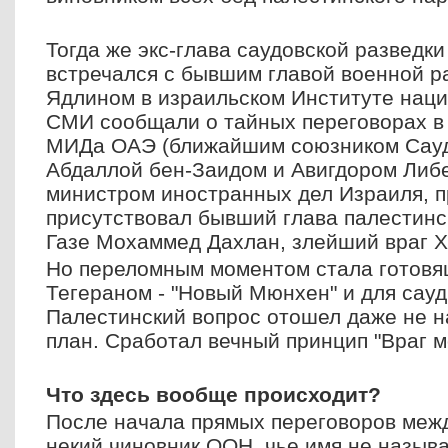
Тогда же экс-глава саудовской разведк
встречался с бывшим главой военной р
Ядлином в израильском Институте наци
СМИ сообщали о тайных переговорах в
МИДа ОАЭ (ближайшим союзником Сауд
Абдаллой бен-Заидом и Авигдором Либ
министром иностранных дел Израиля, п
присутствовал бывший глава палестинс
Газе Мохаммед Дахлан, злейший враг 
Но переломным моментом стала готовя
Тегераном - "Новый Мюнхен" и для сауд
Палестинский вопрос отошел даже не на
план. Сработал вечный принцип "Враг мо
Что здесь вообще происходит?
После начала прямых переговоров меж
некий чиновник ООН, чье имя не называ