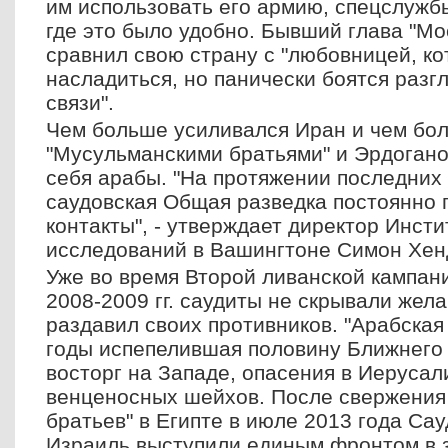
им использовать его армию, спецслужбы
где это было удобно. Бывший глава "Мо
сравнил свою страну с "любовницей, ко
насладиться, но панически боятся раз
связи".
Чем больше усиливался Иран и чем бо
"Мусульманскими братьями" и Эрдогано
себя арабы. "На протяжении последних 
саудовская Общая разведка постоянно
контакты", - утверждает директор Инст
исследований в Вашингтоне Симон Хен
Уже во время Второй ливанской кампани
2008-2009 гг. саудиты не скрывали жел
раздавил своих противников. "Арабская
годы испепелившая половину Ближнего
восторг на Западе, опасения в Иерусал
венценосных шейхов. После свержения
братьев" в Египте в июле 2013 года Са
Израиль выступили единым фронтом в 