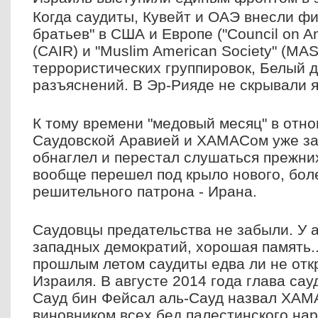
Когда саудиты, Кувейт и ОАЭ внесли ф
братьев" в США и Европе ("Council on Am
(CAIR) и "Muslim American Society" (MAS
террористических группировок, Белый 
разъяснений. В Эр-Рияде не скрывали я
К тому времени "медовый месяц" в отн
Саудовской Аравией и ХАМАСом уже за
обнаглел и перестал слушаться прежних
вообще перешел под крыло нового, бол
решительного патрона - Ирана.
Саудовцы предательства не забыли. У а
западных демократий, хорошая память..
прошлым летом саудиты едва ли не отк
Израиля. В августе 2014 года глава са
Сауд бин Фейсал аль-Сауд назвал ХАМ
виновником всех бед палестинского нар