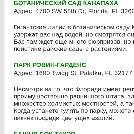
БОТАНИЧЕСКИЙ САД КАНАПАХА
Адрес: 4700
SW
58
th
Dr
,
Florida
,
FL
326
Гигантские лилии в ботаническом саду 
удержат вас над водой, но смотрятся о
Вас там ждет еще много сюрпризов, но 
поистине райские сады с растениями.
ПАРК РЭВИН-ГАРДЕНС
Адрес: 1600
Twigg
St
,
Palatka
,
FL
32177
Несмотря на то, что Флорида имеет ре
преимущественно равнинного штата, з
множество холмистых местностей, а та
Когда устанете гулять по парку, можете
пикник посреди цветущих азалий.
БАШНЯ БОК-ТАУЭР