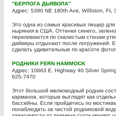
"БЕРЛОГА ДЬЯВОЛА"
Адрес:
5390 NE 180th Ave
,
Williston
,
FL
Это одна из самых красивых пещер для
ныряния в США. Оттенки синего, зелено
переливаются по скалистым стенам утес
дайверы отдыхают после погружений. 
сделать удивительные по красоте фото
РОДНИКИ
FERN
HAMMOCK
Адрес: 10863 E. Highway 40
Silver Sprin
625-7470
Этот большой мелководный родник сост
карманов, которые выглядят как отдел
бассейны. Если пройдетесь по мостикам
понаблюдать за чистой родниковой водо
зависимости от времени суток меняет ц