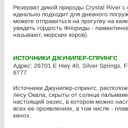
Резерват дикой природы
Crystal
River
c
идеально подходит для дневного погруж
можете отправиться на прогулку на каяк
увидеть гордость Флориды - ламантинов
называют, морских коров).
ИСТОЧНИКИ ДЖУНИПЕР-СПРИНГС
Адрес: 26701
E
Hwy
40,
Silver
Springs
,
F
6777
Источники Джунипер-спрингс, располо
лесу Окала, скрыты от солнца пальмами
настоящий оазис, в котором можно нас
всех ее проявлениях, в том числе - пла
каноэ.