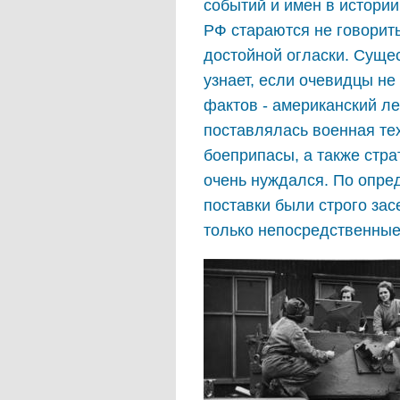
событий и имен в истори
РФ стараются не говорит
достойной огласки. Сущест
узнает, если очевидцы не
фактов - американский ле
поставлялась военная те
боеприпасы, а также стра
очень нуждался. По опре
поставки были строго зас
только непосредственные