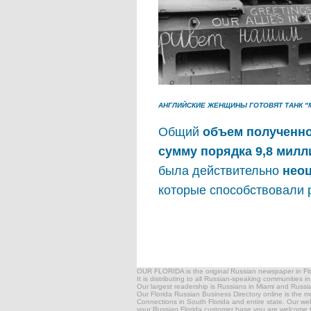
АНГЛИЙСКИЕ ЖЕНЩИНЫ ГОТОВЯТ ТАНК "М
Общий
объем полученно
сумму порядка 9,8 мил
была действительно
нео
которые способствовали 
OUR FLORIDA is the original Russian newspaper in Flor
It is distributing to all Russian-speaking communities i
Our largest readership is Russians in Miami and Russ
Our Florida Russian Business Directory online is the 
Connections in South Florida and entire state. Our websi
your Russian Florida customer base you are welcome to