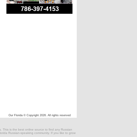
Our Florida © Copyright 2026. All rights reserved
 This is the best online source to find any Russian
 Florida Russian-speaking community. If you like to grow