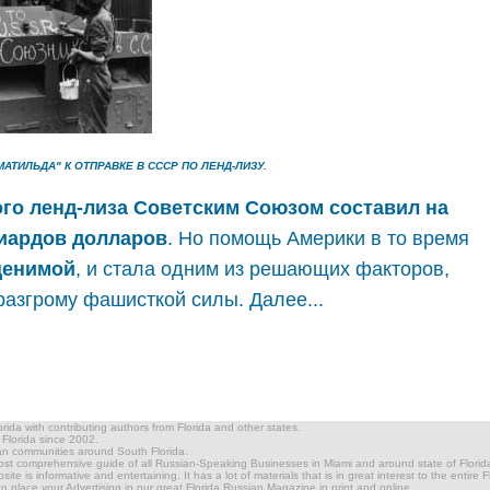
АТИЛЬДА" К ОТПРАВКЕ В СССР ПО ЛЕНД-ЛИЗУ.
го ленд-лиза Советским Союзом составил на
лиардов долларов
. Но помощь Америки в то время
ценимой
, и стала одним из решающих факторов,
разгрому фашисткой силы. Далее...
ida with contributing authors from Florida and other states.
n Florida since 2002.
ian communities around South Florida.
most comprehensive guide of all Russian-Speaking Businesses in Miami and around state of Florida.
te is informative and entertaining. It has a lot of materials that is in great interest to the entire
 place your Advertising in our great Florida Russian Magazine in print and online.