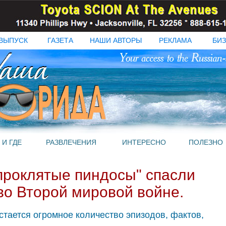
ВЫПУСК
ГАЗЕТА
НАШИ АВТОРЫ
РЕКЛАМА
БИЗ
 И ГДЕ
РАЗВЛЕЧЕНИЯ
ИНТЕРЕСНО
ПОЛЕЗНО
"проклятые пиндосы" спасли
во Второй мировой войне.
стается огромное количество эпизодов, фактов,