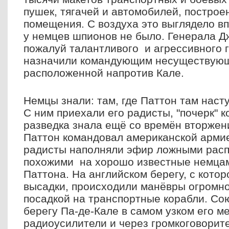
пушек, тягачей и автомобилей, постро
помещения. С воздуха это выглядело в
у немцев шпионов не было. Генерала Д
пожалуй талантливого и агрессивного 
назначили командующим несуществующ
расположенной напротив Кале.
Немцы знали: там, где Паттон там наст
С ним приехали его радисты, "почерк" 
разведка знала ещё со времён вторжен
Паттон командовал американской арми
радисты наполняли эфир ложными расп
похожими на хорошо известные немцам
Паттона. На английском берегу, с кото
высадки, происходили манёвры огромно
посадкой на транспортные корабли. Со
берегу Па-де-Кале в самом узком его 
радиоусилители и через громкоговорит