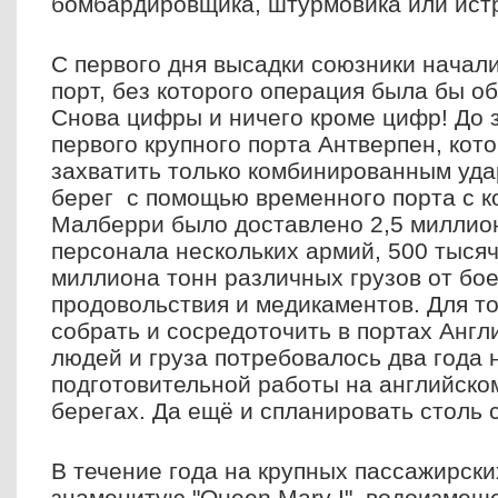
бомбардировщика, штурмовика или ист
С первого дня высадки союзники начал
порт, без которого операция была бы о
Снова цифры и ничего кроме цифр! До 
первого крупного порта Антверпен, ко
захватить только комбинированным уда
берег с помощью временного порта с 
Малберри было доставлено 2,5 миллион
персонала нескольких армий, 500 тыся
миллиона тонн различных грузов от бо
продовольствия и медикаментов. Для то
собрать и сосредоточить в портах Англ
людей и груза потребовалось два года
подготовительной работы на английско
берегах. Да ещё и спланировать столь
В течение года на крупных пассажирски
знаменитую "Queen Mary I", водоизмеще