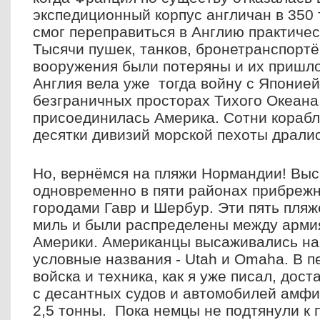
экспедиционный корпус англичан в 350
смог переправиться в Англию практичес
Тысячи пушек, танков, бронетранспортё
вооружения были потеряны и их пришло
Англия вела уже тогда войну с Японией
безграничных просторах Тихого Океана.
присоединилась Америка. Сотни корабл
десятки дивизий морской пехоты драли
Но, вернёмся на пляжи Нормандии! Выс
одновременно в пяти районах прибреж
городами Гавр и Шербур. Эти пять пляж
миль и были распределены между арми
Америки. Американцы высаживались на 
условные названия - Utah и Omaha. В 
войска и техника, как я уже писал, дост
с десантных судов и автомобилей амф
2,5 тонны. Пока немцы не подтянули к