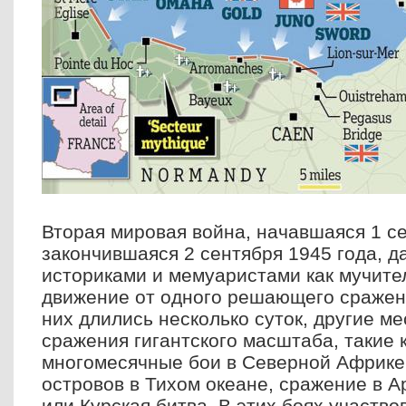
Вторая мировая война, начавшаяся 1 се
закончившаяся 2 сентября 1945 года, д
историками и мемуаристами как мучите
движение от одного решающего сражени
них длились несколько суток, другие м
сражения гигантского масштаба, такие 
многомесячные бои в Северной Африке
островов в Тихом океане, сражение в А
или Курская битва. В этих боях участв