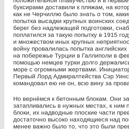
положительной плавучестью и в первые
буксирами доставили к пляжам, на кото
как не Черчиллю было знать о том, как
попытка высадки крупных воинских сое
берег без надлежащей подготовки, снаб
поплатился за такую попытку в 1915 го
и множеством иных крупных неприятно
войну провалилась попытка английских 
на побережье Турции в Галлиполи в фев
помощью немцев турки долго держались
море с огромными жертвами. Инициато
Первый Лорд Адмиралтейства Сэр Уинс
командовал ею не он, всю вину за прова
Но вернёмся к бетонным блокам. Они з
затапливались в нужных местах, к ним
блоки, их надводные плоские части пре
достаточно высоко находящиеся над по
менее важно было то, что это были пр