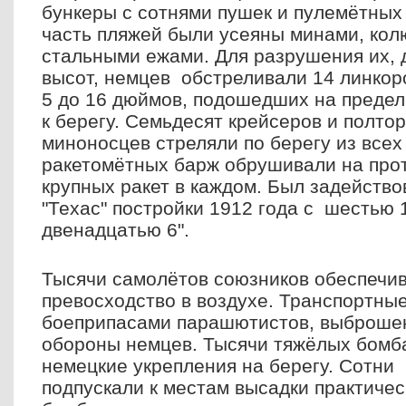
бункеры с сотнями пушек и пулемётных 
часть пляжей были усеяны минами, кол
стальными ежами. Для разрушения их, 
высот, немцев обстреливали 14 линкоро
5 до 16 дюймов, подошедших на предел
к берегу. Семьдесят крейсеров и полто
миноносцев стреляли по берегу из всех
ракетомётных барж обрушивали на прот
крупных ракет в каждом. Был задейств
"Техас" постройки 1912 года с шестью 
двенадцатью 6".
Тысячи самолётов союзников обеспечи
превосходство в воздухе. Транспортны
боеприпасами парашютистов, выброшен
обороны немцев. Тысячи тяжёлых бом
немецкие укрепления на берегу. Сотни
подпускали к местам высадки практичес