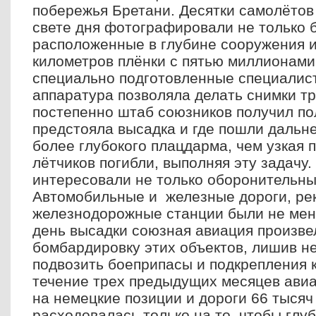
побережья Бретани. Десятки самолётов 
свете дня фотографировали не только б
расположенные в глубине сооружения 
километров плёнки с пятью миллионами
специально подготовленные специалис
аппаратура позволяла делать снимки т
постепенно штаб союзников получил пол
предстояла высадка и где пошли дальн
более глубокого плацдарма, чем узкая 
лётчиков погибли, выполняя эту задачу
интересовали не только оборонительны
Автомобильные и железные дороги, рек
железнодорожные станции были не мен
день высадки союзная авиация произв
бомбардировку этих объектов, лишив н
подвозить боеприпасы и подкрепления к
течение трех предыдущих месяцев ави
на немецкие позиции и дороги 66 тысяч 
расходовалась только на то, чтобы глу