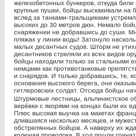
железобетонных бункеров, откуда били
крупные пушки, бойцы выскакивали на 
вслед за танками-тральщиками устремл
высоких до 30 метров дюн. Немало бойц
снаряжении не добравшись до суши. М
пляжах у линии воды! Затонуло насколь
малых десантных судов. Шторм не утих
десантников стреляли из всех видов ор
бойцы находили только за стальными 
немцами как противотанковые препятств
и снарядов. И только добравшись, те, к
основания высокого берега, они оказыв
гитлеровских солдат. Отсюда бойцы на
Штурмовые лестницы, альпинистское о
верёвки с якорями на концах были их е
Плюс высокая выучка на макетах франц
длившаяся несколько месяцев, и мужес
обстрелянных бойцов. А наверху их жд
колючая проволока. В ход пошли грана