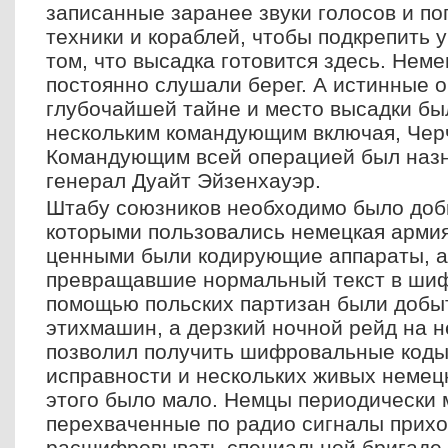
записанные заранее звуки голосов и по
техники и кораблей, чтобы подкрепить 
том, что высадка готовится здесь. Нем
постоянно слушали берег. А истинные 
глубочайшей тайне и место высадки бы
нескольким командующим включая, Черч
Командующим всей операцией был наз
генерал Дуайт Эйзенхауэр.
Штабу союзников необходимо было доб
которыми пользовались немецкая армия
ценными были кодирующие аппараты, а
превращавшие нормальный текст в шиф
помощью польских партизан были добы
этихмашин, а дерзкий ночной рейд на 
позволил получить шифровальные коды,
исправности и нескольких живых немецк
этого было мало. Немцы периодически 
перехваченные по радио сигналы прих
расшифровывать специальной бригаде,