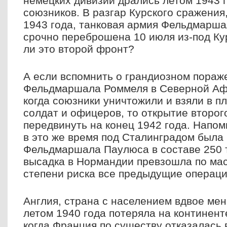
немецких дивизий дрались летом 1943 г
союзников. В разгар Курского сражения
1943 года, танковая армия Фельдмарш
срочно переброшена 10 июля из-под Ку
ли это второй фронт?
А если вспомнить о грандиозном пораж
Фельдмаршала Роммеля в Северной Афр
когда союзники уничтожили и взяли в п
солдат и офицеров, то открытие второ
передвинуть на конец 1942 года. Напом
в это же время под Сталинградом была
Фельдмаршала Паулюса в составе 250 т
высадка в Нормандии превзошла по мас
степени риска все предыдущие операци
Англия, страна с населением вдвое ме
летом 1940 года потеряла на континент
когда Франция по существу отказалась 