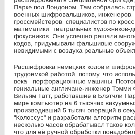
Парке под Лондоном. Там собралась ст
военных шифровальщиков, инженеров,
гроссмейстеров, специалистов по крос
математики, театральных художников-д
фокусников. Они успешно решали мног
кодов, придумывали фальшивые сооруж
невидимыми с воздуха реальные объек
Расшифровка немецких кодов и шифров
трудоёмкой работой, потому, что испол
века - перфорационные машины. Поэтом
гениальные англичане-инженер Томми 
Вильям Татт, работавшие в Блэтчли Пар
мире компьютер на 6 тысячах вакуумны
производивший 5 тысяч операций в сек
"Колоссус" и разработали алгоритм ра
несколько часов обрабатывал такое ко
что для её ручной обработки понадобил