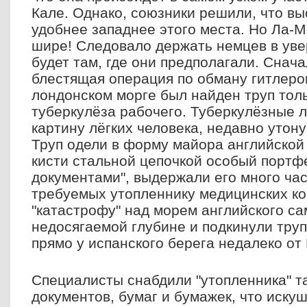
Кале. Однако, союзники решили, что вы
удобнее западнее этого места. Но Ла-М
шире! Следовало держать немцев в уве
будет там, где они предполагали. Снач
блестящая операция по обману гитлеро
лондонском морге был найден труп толь
туберкулёза рабочего. Туберкулёзные л
картину лёгких человека, недавно утон
Труп одели в форму майора английской 
кисти стальной цепочкой особый портф
документами", выдержали его много час
требуемых утопленнику медицинских ко
"катастрофу" над морем английского са
недосягаемой глубине и подкинули труп
прямо у испанского берега недалеко от
Специалисты снабдили "утопленника" т
документов, бумаг и бумажек, что иск