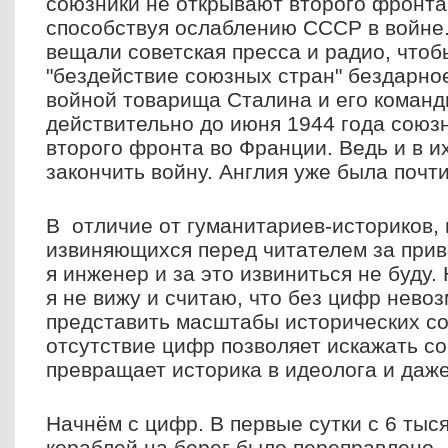
союзники не открывают второго фронта
способствуя ослаблению СССР в войне
вещали советская пресса и радио, чтоб
"бездействие союзных стран" бездарно
войной товарища Сталина и его команд
действительно до июня 1944 года союз
второго фронта во Франции. Ведь и в и
закончить войну. Англия уже была почт
В отличие от гуманитариев-историков, 
извиняющихся перед читателем за прив
я инженер и за это извиниться не буду
я не вижу и считаю, что без цифр нево
представить масштабы исторических со
отсутствие цифр позволяет искажать со
превращает историка в идеолога и даже
Начнём с цифр. В первые сутки с 6 тыс
кораблей на берег было переправлено 