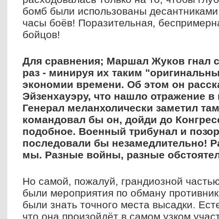
бомб были использованы десантниками 
часы боёв! Поразительная, беспримерн
бойцов!
Для сравнения; Маршал Жуков гнал с
раз - минируя их таким "оригинальн
экономии времени. Об этом он расск
Эйзенхауэру, что нашло отражение в
Генерал меланхолически заметил там 
командовал бы он, дойди до Конгрес
подобное. Военный трибунал и позор
последовали бы незамедлительно! Р
мы. Разные войны, разные обстоятел
Но самой, пожалуй, грандиозной часть
были мероприятия по обману противни
были знать точного места высадки. Ест
что она произойдёт в самом узком учас