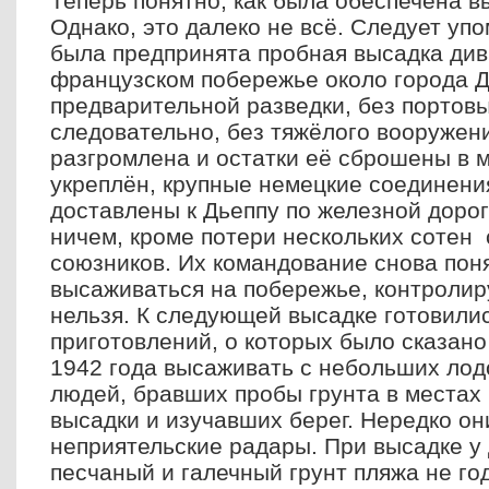
Теперь понятно, как была обеспечена в
Однако, это далеко не всё. Следует упо
была предпринята пробная высадка див
французском побережье около города Д
предварительной разведки, без портов
следовательно, без тяжёлого вооружен
разгромлена и остатки её сброшены в 
укреплён, крупные немецкие соединени
доставлены к Дьеппу по железной дорог
ничем, кроме потери нескольких сотен
союзников. Их командование снова поня
высаживаться на побережье, контроли
нельзя. К следующей высадке готовилис
приготовлений, о которых было сказан
1942 года высаживать с небольших лод
людей, бравших пробы грунта в местах
высадки и изучавших берег. Нередко о
неприятельские радары. При высадке у 
песчаный и галечный грунт пляжа не го