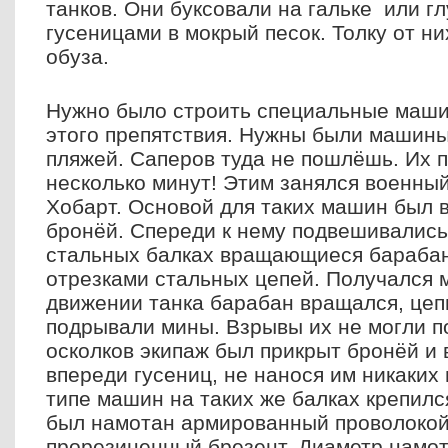
танков. Они буксовали на гальке или г
гусеницами в мокрый песок. Толку от н
обуза.
Нужно было строить специальные маши
этого препятствия. Нужны были машин
пляжей. Саперов туда не пошлёшь. Их 
несколько минут! Этим занялся военны
Хобарт. Основой для таких машин был в
бронёй. Спереди к нему подвешивалис
стальных балках вращающиеся бараба
отрезками стальных цепей. Получался 
движении танка барабан вращался, цеп
подрывали мины. Взрывы их не могли по
осколков экипаж был прикрыт бронёй и
впереди гусениц, не нанося им никаких
типе машин на таких же балках крепилс
был намотан армированный проволокой
прорезиненный брезент. Диаметр намо