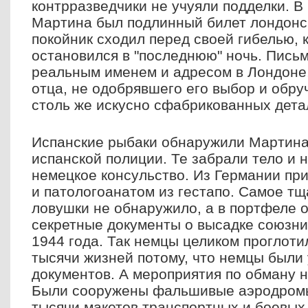
контрразведчики не учуяли подделки. В
Мартина был подлинный билет лондонск
покойник сходил перед своей гибелью, к
остановился в "последнюю" ночь. Пись
реальным именем и адресом в Лондоне,
отца, не одобрявшего его выбор и обру
столь же искусно сфабрикованных дета
Испанские рыбаки обнаружили Мартина
испанской полиции. Те забрали тело и 
немецкое консульство. Из Германии пр
и патологоанатом из гестапо. Самое т
ловушки не обнаружило, а в портфеле 
секретные документы о высадке союзни
1944 года. Так немцы целиком проглоти
тысячи жизней потому, что немцы были
документов. А мероприятия по обману 
Были сооружены фальшивые аэродромы,
тысячи макетов транспортных и боевых 