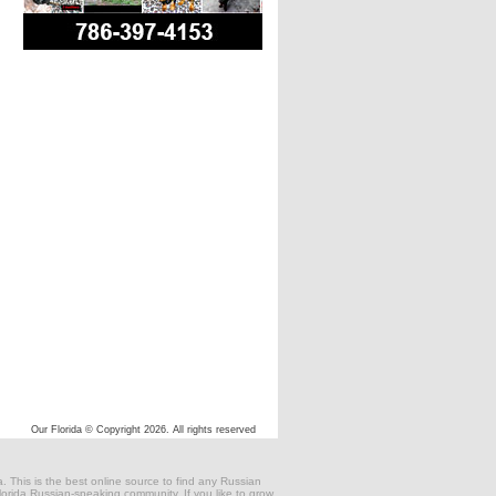
Our Florida © Copyright 2026. All rights reserved
 This is the best online source to find any Russian
 Florida Russian-speaking community. If you like to grow