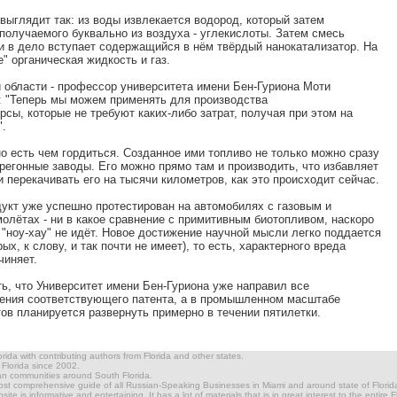
 выглядит так: из воды извлекается водород, который затем
получаемого буквально из воздуха - углекислоты. Затем смесь
и в дело вступает содержащийся в нём твёрдый нанокатализатор. На
 органическая жидкость и газ.
 области - профессор университета имени Бен-Гуриона Моти
: "Теперь мы можем применять для производства
рсы, которые не требуют каких-либо затрат, получая при этом на
".
о есть чем гордиться. Созданное ими топливо не только можно сразу
регонные заводы. Его можно прямо там и производить, что избавляет
 перекачивать его на тысячи километров, как это происходит сейчас.
дукт уже успешно протестирован на автомобилях с газовым и
олётах - ни в какое сравнение с примитивным биотопливом, наскоро
"ноу-хау" не идёт. Новое достижение научной мысли легко поддается
ых, к слову, и так почти не имеет), то есть, характерного вреда
чиняет.
ь, что Университет имени Бен-Гуриона уже направил все
ения соответствующего патента, а в промышленном масштабе
ов планируется развернуть примерно в течении пятилетки.
ida with contributing authors from Florida and other states.
n Florida since 2002.
ian communities around South Florida.
most comprehensive guide of all Russian-Speaking Businesses in Miami and around state of Florida.
te is informative and entertaining. It has a lot of materials that is in great interest to the entire