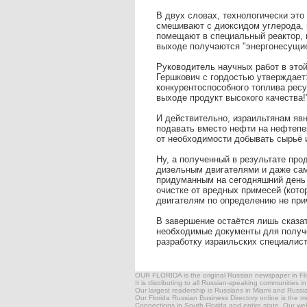
В двух словах, технологически это
смешивают с диоксидом углерода, 
помещают в специальный реактор, 
выходе получаются "энергонесущие"
Руководитель научных работ в этой
Гершкович с гордостью утверждает
конкурентоспособного топлива ресу
выходе продукт высокого качества!
И действительно, израильтянам явн
подавать вместо нефти на нефтепе
от необходимости добывать сырьё и
Ну, а полученный в результате про
дизельным двигателями и даже сам
придуманным на сегодняшний день 
очистке от вредных примесей (котор
двигателям по определению не при
В завершение остаётся лишь сказат
необходимые документы для получ
разработку израильских специалист
OUR FLORIDA is the original Russian newspaper in Flor
It is distributing to all Russian-speaking communities i
Our largest readership is Russians in Miami and Russ
Our Florida Russian Business Directory online is the 
Connections in South Florida and entire state. Our websi