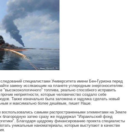
исследований специалистами Университета имени Бен-Гуриона перед
 найти замену иссякающим на планете углеродным энергоносителям.
ке "высокоэкологичного" топлива, реально способного исправить
 прочие неприятности, которые человечество создало себе
одов. Также изначально была заложена и задумка сделать новый
льным и максимально более дешёвым, пишет Наше.
 и воспользовались самыми распространенными элементами на Земле
Их благородную затею сразу же поддержал "Израильский фонд
ергетики". Благодаря щедрому финансированию проекта специалисты
ботать уникальные наноматериалы, которые выступают в качестве
ия.