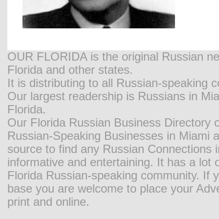
OUR FLORIDA is the original Russian new
Florida and other states.
It is distributing to all Russian-speaking
Our largest readership is Russians in M
Florida.
Our Florida Russian Business Directory o
Russian-Speaking Businesses in Miami and
source to find any Russian Connections in
informative and entertaining. It has a lot o
Florida Russian-speaking community. If y
base you are welcome to place your Adver
print and online.