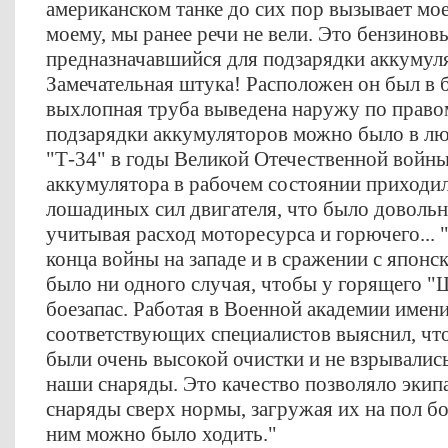
американском танке до сих пор вызывает мое
моему, мы ранее речи не вели. Это бензино
предназначавшийся для подзарядки аккумул
Замечательная штука! Расположен он был в б
выхлопная труба выведена наружу по правом
подзарядки аккумуляторов можно было в лю
"Т-34" в годы Великой Отечественной войн
аккумулятора в рабочем состоянии приходил
лошадиных сил двигателя, что было доволь
учитывая расход моторесурса и горючего... "
конца войны на западе и в сражении с японс
было ни одного случая, чтобы у горящего "
боезапас. Работая в Военной академии имени
соответствующих специалистов выяснил, чт
были очень высокой очистки и не взрывались
наши снаряды. Это качество позволяло экип
снаряды сверх нормы, загружая их на пол бо
ним можно было ходить."