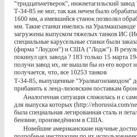
"тридцатьчетверок", нижнетагильский завод 
Т-34-85 не мог, так как нечем было обрабат
1600 мм, а имевшийся станок позволял обра
мм. Такие станки имелись на Уралмашзаводе и
загружены выпуском тяжелых танков ИС (И
специальные карусельные станки были заказ
(фирма "Лоудон") и США ("Лодж"). В резуль
покинул цех завода ? 183 только 15 марта 194
получи завод их, не вышли бы из его ворот н
получается, что, все 10253 танков
Т-34-85, выпущенные "Уралвагонзаводом" д
прибавить к ленд-лизовским поставкам брон
Аналогичная ситуация сложилась и с само
для выпуска которых (http://ehorussia.com/
была специальная легированная сталь и лета
бензине, произведённом в США.
Новейшие американсккие научные достиже
подробные инструкции по их использовани