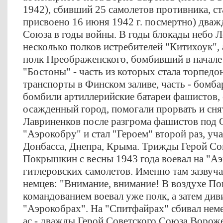
1942), сбивший 25 самолетов противника, с
присвоено 16 июня 1942 г. посмертно) дваж
Союза в годы войны. В годы блокады небо 
несколько полков истребителей "Китихоук", 
полк Преображенского, бомбивший в начале 
"Бостоны" - часть из которых стала торпедо
транспорты в Финском заливе, часть - бомб
бомбили артиллерийские батареи фашистов
осажденный город, помогали прорвать и сня
Лавриненков после разгрома фашистов под 
"Аэрокобру" и стал "Героем" второй раз, уч
Донбасса, Днепра, Крыма. Трижды Герой Со
Покрышкин с весны 1943 года воевал на "Аэр
гитлеровских самолетов. Именно там зазвуч
немцев: "Внимание, внимание! В воздухе По
командованием воевал уже полк, а затем див
"Аэрокобрах". На "Спитфайрах" сбивал нем
ас - дважды Герой Советского Союза Вороже