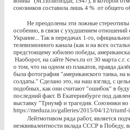
войны" (М.Политиздат, 1947), в которой отм
союзников составила лишь 4 % от общего об
Не преодолены эти ложные стереотипы 
особенно, в связи с ухудшением отношений 
Украине... Так в передачах 1-го, официально
телевизионного канала (как и на всех остал
предстоящему юбилею победы, американска
Наоборот, на сайте News.ru от 30 марта с.г
о том, что на одном из плакатов, правда далё
была фотография "американского танка, на 
солдаты." Сделано это, на наш взгляд, с це
подобных, как они считают "ошибок" в буду
последний факт. В Екатеринбурге под давл
выставку "Триумф и трагедия. Союзники во
https://meduza.io/galleries/2015/04/12/triumf-
Лейтмотивом ряда работ, является под
неэквивалентности вклада СССР в Победу, 