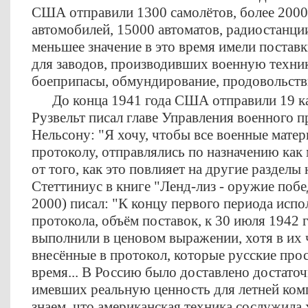
США отправили 1300 самолётов, более 2000
автомобилей, 15000 автоматов, радиостанци
меньшее значение в это время имели постав
для заводов, производивших военную техник
боеприпасы, обмундирование, продовольстви
До конца 1941 года США отправили 19 кара
Рузвельт писал главе Управления военного 
Нельсону: "Я хочу, чтобы все военные мате
протоколу, отправлялись по назначению как
от того, как это повлияет на другие раздел
Стеттиниус в книге "Ленд-лиз - оружие побе
2000) писал: "К концу первого периода исп
протокола, объём поставок, к 30 июля 1942 
выполнили в ценовом выражении, хотя в их 
внесённые в протокол, которые русские прос
время... В Россию было доставлено достато
имевших реальную ценность для летней комп
знаем, что американская техника сослужил