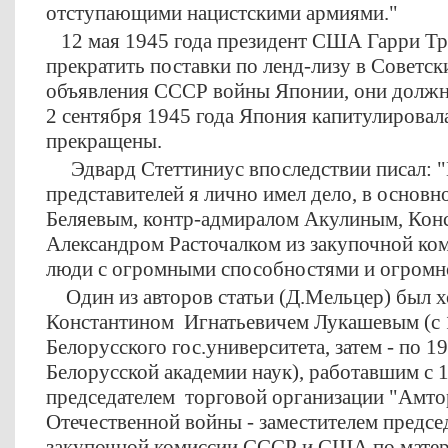
отступающими нацистскими армиями."
12 мая 1945 года президент США Гарри Тр
прекратить поставки по ленд-лизу в Советск
объявления СССР войны Японии, они должн
2 сентября 1945 года Япония капитулировал
прекращены.
Эдвард Стеттиниус впоследствии писал: "
представителей я лично имел дело, в основн
Беляевым, контр-адмиралом Акулиным, Кон
Александром Расточалком из закупочной ком
люди с огромными способностями и огромно
Один из авторов статьи (Д.Мельцер) был х
Константином Игнатьевичем Лукашевым (с 1
Белорусского гос.университета, затем - по 19
Белорусской академии наук), работавшим с 
председателем торговой организации "Амтор
Отечественной войны - заместителем предсе
закупочной комиссии СССР и США по мате