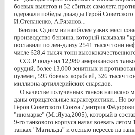
боевых вылетов и 52 сбитых самолета проти
одержали победы дважды Герой Советского 
И.Степаненко, А.Рязанов...
Бензин. Одним из наиболее узких мест сов
производство бензина, который называли 
поставили по лен-длизу 2541 тысяч тонн неф
числе 628,4 тысяч тонн высококачественног
СССР получил 12,980 американских танков
орудий, более 13,000 зенитных и противота
пулемет, 595 боевых кораблей, 326 тысяч то
миллиона артиллерийских снарядов.
О качестве полученных танков написано мн
даны отрицательные характеристики... Но во
Героя Советского Союза Дмитрия Фёдорович
"иномарке" (М.:Яуза,2005), который в соста
9-го танкового корпуса начал воевать летом 
танках "Матильда" и осенью пересев на тан