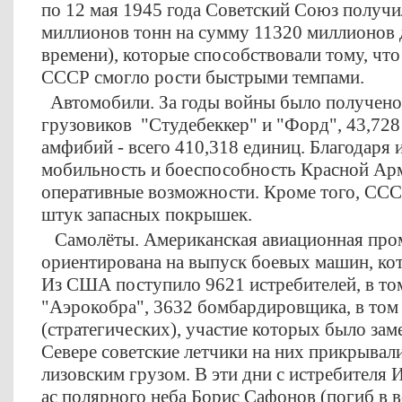
по 12 мая 1945 года Советский Союз получ
миллионов тонн на сумму 11320 миллионов д
времени), которые способствовали тому, что
СССР смогло рости быстрыми темпами.
Автомобили. За годы войны было получено
грузовиков "Студебеккер" и "Форд", 43,728
амфибий - всего 410,318 единиц. Благодаря 
мобильность и боеспособность Красной Арм
оперативные возможности. Кроме того, ССС
штук запасных покрышек.
Самолёты. Американская авиационная про
ориентирована на выпуск боевых машин, к
Из США поступило 9621 истребителей, в том
"Аэрокобра", 3632 бомбардировщика, в том 
(стратегических), участие которых было зам
Севере советские летчики на них прикрывали
лизовским грузом. В эти дни с истребителя 
ас полярного неба Борис Сафонов (погиб в