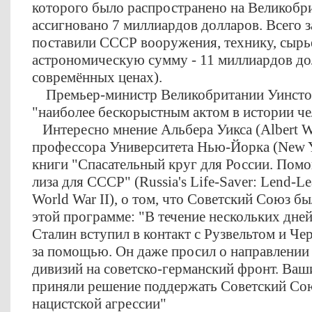
которого было распространено на Великобр
ассигновано 7 миллиардов долларов. Всего
поставили СССР вооружения, технику, сырьё
астрономическую сумму - 11 миллиардов дол
совремённых ценах).
Премьер-министр Великобритании Уинстон 
"наиболее бескорыстным актом в истории че
Интересно мнение Альбера Уикса (Albert W
профессора Университета Нью-Йорка (New Yo
книги "Спасательный круг для России. Пом
лиза для СССР" (Russia's Life-Saver: Lend-Lea
World War II), о том, что Советский Союз бы
этой программе: "В течение нескольких дней
Сталин вступил в контакт с Рузвельтом и Че
за помощью. Он даже просил о направлении
дивизий на советско-германский фронт. Ваш
приняли решение поддержать Советский Со
нацистской агрессии"