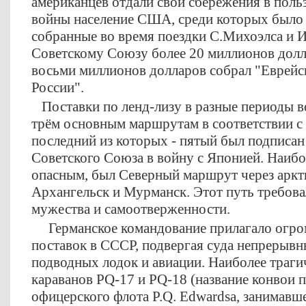
американцев отдали свои сбережения в польз
войны население США, среди которых было 
собранные во время поездки С.Михоэлса и 
Советскому Союзу более 20 миллионов долла
восьми миллионов долларов собрал "Еврейс
России".
Поставки по ленд-лизу в разные периоды 
трём основным маршрутам в соответствии с
последний из которых - пятый был подписан
Советского Союза в войну с Японией. Наибо
опасным, был Северный маршрут через аркт
Архангельск и Мурманск. Этот путь требова
мужества и самоотверженности.
Германское командование прилагало огром
поставок в СССР, подвергая суда непрерыв
подводных лодок и авиации. Наиболее траги
караванов PQ-17 и PQ-18 (название конвои 
офицерского флота P.Q. Edwardsa, занимавш