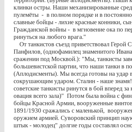
территории. (Бурные аплодисменты). Наши 
клинки остры. Наши механизированные средс
пулемёты - в полном порядке и в постоянн
славные бойцы - лихие красные конники, сын
Гражданской войны - в мгновение ока по пе
ринуться на любого врага."
От танкистов съезд приветствовал Герой С
Панфилов, (однофамилец знаменитого Ивана
сражении под Москвой.): "Мы, танкисты зав
большевистской партии, что наши танки в п
(Аплодисменты). Мы всегда готовы на удар 
сокрушающим ударом. Сталин - наше знамя!
советские танкисты ринутся в бой вперед з
овация всего зала)" Потом была война с фин
бойцы Красной Армии, вооруженные винто
1891/1930 сражались с маленькой, вооруже
оружием армией. Суворовский принцип наук
штык - молодец" долгие годы составлял ос