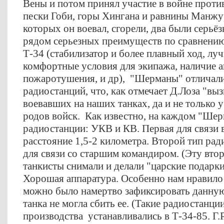
Вены и потом принял участие в войне проти
пески Гоби, горы Хингана и равнины Манжур
которых он воевал, сгорели, два были серьё
рядом серьезных преимуществ по сравнению
Т-34 (стабилизатор и более плавный ход, лу
комфортные условия для экипажа, наличие а
пожаротушения, и др), "Шерманы" отличали
радиостанций, что, как отмечает Д.Лоза "выз
воевавших на наших танках, да и не только у
родов войск. Как известно, на каждом "Шер
радиостанции: УКВ и КВ. Первая для связи в
расстояние 1,5-2 километра. Второй тип ра
для связи со старшим командиром. (Эту вто
танкисты снимали и делали "царские подарки"
Хорошая аппаратура. Особенно нам нравилось
можно было намертво зафиксировать данную
танка не могла сбить ее. (Такие радиостанци
производства устанавливались в Т-34-85. Г.Р