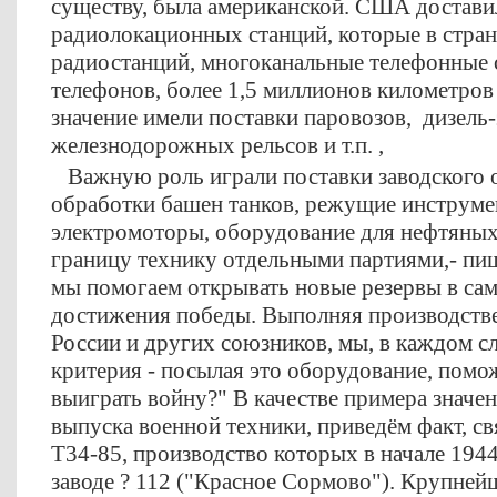
существу, была американской. США достав
радиолокационных станций, которые в стран
радиостанций, многоканальные телефонные 
телефонов, более 1,5 миллионов километров
значение имели поставки паровозов, дизель-
железнодорожных рельсов и т.п. ,
Важную роль играли поставки заводского о
обработки башен танков, режущие инструмен
электромоторы, оборудование для нефтяных 
границу технику отдельными партиями,- пиш
мы помогаем открывать новые резервы в са
достижения победы. Выполняя производств
России и других союзников, мы, в каждом сл
критерия - посылая это оборудование, помо
выиграть войну?" В качестве примера значе
выпуска военной техники, приведём факт, с
Т34-85, производство которых в начале 1944
заводе ? 112 ("Красное Сормово"). Крупней