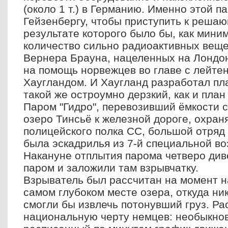
(около 1 т.) в Германию. Именно этой п
Гейзенбергу, чтобы приступить к решаю
результате которого было бы, как мини
количество сильно радиоактивных вещес
Вернера Брауна, нацеленных на Лондон
на помощь норвежцев во главе с лейте
Хаугландом. И Хаугланд разработал пл
такой же остроумно дерзкий, как и план
Паром "Гидро", перевозивший ёмкости с
озеро Тинсьё к железной дороге, охран
полицейского полка СС, большой отряд 
была эскадрилья из 7-й специальной в
Накануне отплытия парома четверо див
паром и заложили там взрывчатку.
Взрыватель был рассчитан на момент 
самом глубоком месте озера, откуда ни
смогли бы извлечь потонувший груз. Ра
национальную черту немцев: необыкнов