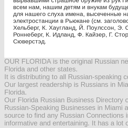
вырвавшими страшное оружие из рук Г
всем нам, нашим детям и внукам будущ
для нашего слуха имена, высеченные н
электростанции в Рьюкане (см. заголовок
Хельберг, К. Хаугланд, Й. Поулссон, Э. 
Роннеберг, К. Идланд, Ф. Кайзер, Г. Сто
Сюверстэд.
OUR FLORIDA is the original Russian new
Florida and other states.
It is distributing to all Russian-speaking
Our largest readership is Russians in M
Florida.
Our Florida Russian Business Directory o
Russian-Speaking Businesses in Miami and
source to find any Russian Connections in
informative and entertaining. It has a lot o