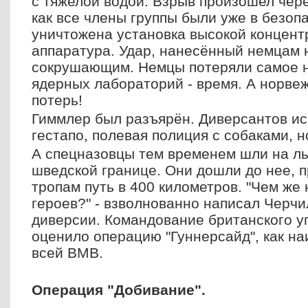
с тяжелой водой. Взрыв произошел чере
как все члены группы были уже в безоп
уничтожена установка высокой концент
аппаратура. Удар, нанесённый немцам
сокрушающим. Немцы потеряли самое н
ядерных лабораторий - время. А норве
потерь!
Гиммлер был разъярён. Диверсантов ис
гестапо, полевая полиция с собаками, 
А спецназовцы тем временем шли на лы
шведской границе. Они дошли до нее, 
тропам путь в 400 километров. "Чем же 
героев?" - взволнованно написал Черчи
диверсии. Командование британского 
оценило операцию "Гуннерсайд", как н
всей ВМВ.
Операция "Добивание".