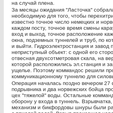
на случай плена.
За месяцы ожидания "Ласточка" собра
необходимую для того,
чтобы перехитри
известно точное число немецких и нор
каждом посту, точное время смены кар
вход и выход, точное расположение каж
окна, подземных туннелей и труб, по к
и выйти.
Гидроэлектростанция и завод 
неприступный объект: с одной его стор
отвесная двухсотметровая скала, на в
которой
расположились эл.станция и зав
ущелье. Поэтому коммандос решили про
коммуникационному туннелю для силов
Операция началась поздно вечером 27 
подрывника и два норвежских бойца пр
цех "тяжелой" воды. Остальные комман
оборону у входа в туннель. Взрывчатка
механизм и бикфордовы шнуры были р