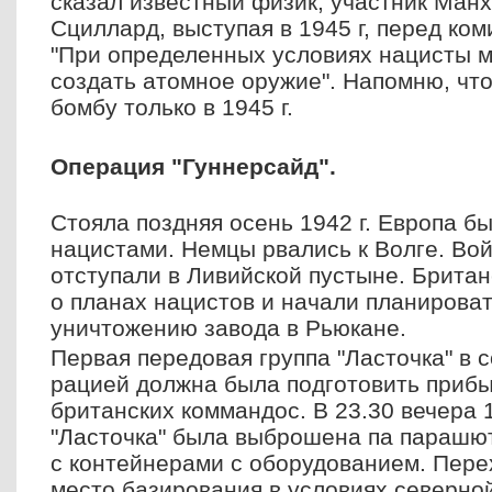
сказал известный физик, участник Манх
Сциллард,
выступая в 1945 г, перед ко
"При определенных условиях нацисты мо
создать атомное оружие". Напомню, ч
бомбу только в 1945 г.
Операция "Гуннерсайд".
Стояла поздняя осень 1942 г. Европа б
нацистами. Немцы рвались к Волге. Во
отступали в Ливийской пустыне. Брита
о планах нацистов и начали планироват
уничтожению завода в Рьюкане.
Первая передовая группа "Ласточка" в 
рацией должна была подготовить прибы
британских коммандос. В 23.30 вечера 1
"Ласточка" была выброшена па парашю
с контейнерами с оборудованием. Пере
место
базирования в условиях северно