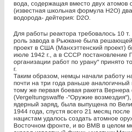
вода, содержащая вместо двух атомов 
(известная школьная формула H2O) два
водорода- дейтерия: D2O.
Для работы реактора требовалось 10 т.
роль завода в Рьюкане была решающей
проект в США (Манхэттенский проект) б
июле 1942 г., а в СССР постановление 
организации работ по урану" принято т
г.
Таким образом, немцы начали работу н
почти на три года раньше аналогичный
тому же первая боевая ракета Вернера
(Vergeltungswaffe -"Оружие возмездия"),
ядерный заряд, была выпущена по Вели
1944 года, спустя всего 21 месяц после
нацистам удалось создать
атомное оруж
Восточном фронте, и во ВМВ в целом мо