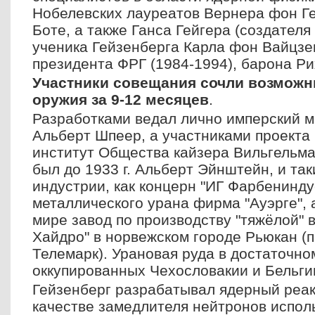
Нобелевских лауреатов Вернера фон Ге
Боте, а также Ганса Гейгера (создателя
ученика Гейзенберга Карла фон Вайцзек
президента ФРГ (1984-1994), барона Р
Участники совещания сочли возможн
оружия за 9-12 месяцев
.
Разработками ведал лично имперский 
Альберт Шпеер, а участниками проекта
институт Общества кайзера Вильгельма
был до 1933 г. Альберт Эйнштейн, и так
индустрии, как концерн "ИГ Фарбенинду
металлического урана фирма "Ауэрге", 
мире завод по производству "тяжёлой" 
Хайдро" в норвежском городе Рьюкан (
Телемарк). Урановая руда в достаточно
оккупированных Чехословакии и Бельги
Гейзенберг разрабатывал ядерный реакт
качестве замедлителя нейтронов исполь