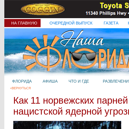
НА ГЛАВНУЮ
ОЧЕРЕДНОЙ ВЫПУСК
ГАЗЕТА
ФЛОРИДА
АФИША
ЧТО И ГДЕ
РАЗВЛЕЧЕНИ
<ВЕРНУТЬСЯ
Как 11 норвежских парней
нацистской ядерной угро