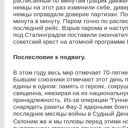
расписанный по минутам график движен
немцы на этот раз изменили себе, диве
немцы оправдали доверие партизан. По
минута в минуту. Паром точно по распи
последний рейс. Взрыв парома и насту
под Сталинградом поставили окончател
советский крест на атомной программе 
Послесловие к подвигу.
В этом году весь мир отмечает 70-лети
Бывшие союзники отмечают этот день п
едины в одном: память о героях, сокру
священна, невзирая на их национальну
принадлежность. Из-за операции "Гунне
снарядить ракеты Фау-2 ядерными боег
последние месяцы войны в Судный Ден
Склоним же и мы головы перед этими н