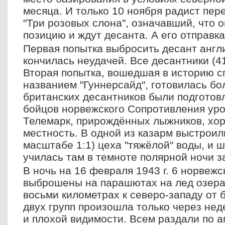
месяца.
И только 10 ноября радист пер
"Три розовых слона", означавший, что 
позицию и ждут десанта. А его отправка
Первая попытка выбросить десант англ
кончилась неудачей. Все десантники (41
Вторая попытка, вошедшая в историю с
названием "Гуннерсайд", готовилась бо
британских десантников были подготов
бойцов норвежского Сопротивления ур
Телемарк, прирождённых лыжников, х
местность. В одной из казарм выстроил
масштабе 1:1) цеха "тяжёлой" воды, и 
училась там в темноте полярной ночи з
В ночь на 16 февраля 1943 г. 6 норвеж
выброшены на парашютах на лед озера 
восьми километрах к северо-западу от 
двух групп произошла только через нед
и плохой видимости. Всем раздали по а