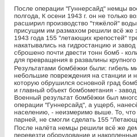
После операции "Гуннерсайд" немцы во
полгода, К осени 1943 г. он не только в
расширил производство "тяжёлой" воды
присущим им размахом решили всё же з
1943 года 155 "летающих крепостей" т
накатывались на гидростанцию и завод 
сброшено почти двести тонн бомб - кол
для превращения в развалины крупного
Результатами бомбёжки были: гибель м
небольшие повреждения на станции и на
которую обрушился основной град бомб
и главный объект бомбометания - завод
Военный результат бомбёжки был мног
операции "Гуннерсайд", а ущерб, нане
населению, - неизмеримо выше. То, что
парней, не смогли сделать 155 "Летающ
После налёта немцы решили всё же дем
перевезти оборудование и накопленные