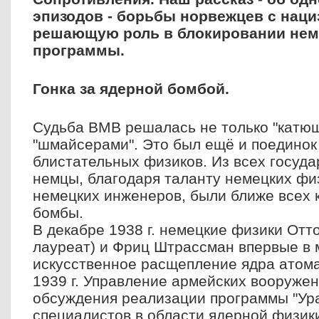
эпизодов - борьбы норвежцев с нац
решающую роль в блокировании нем
программы.
Гонка за ядерной бомбой.
Судьба ВМВ решалась не только "катю
"шмайсерами".
Это был ещё и поединок
блистательных физиков. Из всех госуда
немцы, благодаря таланту немецких фи
немецких инженеров, были ближе всех 
бомбы.
В декабре 1938 г. немецкие физики Отт
лауреат) и Фриц Штрассман впервые в
искусственное расщепление ядра атома
1939 г. Управление армейских вооружен
обсуждения
реализации программы "Ур
специалистов в области ядерной физики