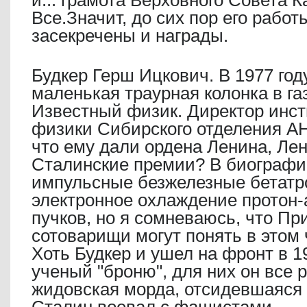
и... грамота Верховного Совета К
Все.Значит, до сих пор его работ
засекречены и награды.
Будкер Герш Ицкович. В 1977 год
маленькая траурная колонка в га
Известный физик. Директор инст
физики Сибирского отделения АН
что ему дали ордена Ленина, Ле
Сталинские премии? В биографи
импульсные безжелезные бетатр
электронное охлаждение протон
пучков, но я сомневаюсь, что Пр
сотоварищи могут понять в этом 
Хоть Будкер и ушел на фронт в 1
ученый "броню", для них он все 
жидовская морда, отсидевшаяся 