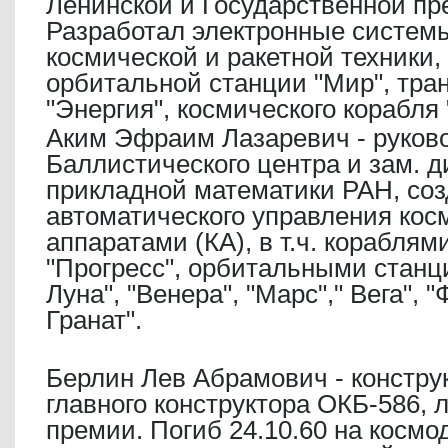
Ленинской и Государственной п
Разработал электронные систем
космической и ракетной техники, в
орбитальной станции "Мир", тра
"Энергия", космического корабля 
Аким Эфраим Лазаревич - руков
Баллистического центра и зам. д
прикладной математики РАН, со
автоматического управления ко
аппаратами (КА), в т.ч. кораблям
"Прогресс", орбитальными станц
Луна", "Венера", "Марс"," Вега", "
Гранат".
Берлин Лев Абрамович - констру
главного конструктора ОКБ-586, 
премии. Погиб 24.10.60 на косм