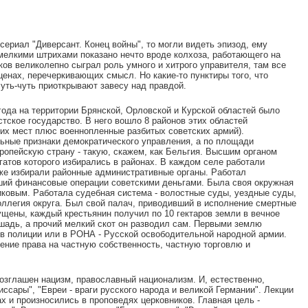
ериал "Диверсант. Конец войны", то могли видеть эпизод, ему
 мелкими штрихами показано нечто вроде колхоза, работающего на
ов великолепно сыграл роль умного и хитрого управителя, там все
енах, перечеркивающих смысл. Но какие-то пунктиры того, что
уть-чуть приоткрывают завесу над правдой.
года на территории Брянской, Орловской и Курской областей было
ское государство. В него вошло 8 районов этих областей
тих мест плюс военнопленные разбитых советских армий).
ьные признаки демократического управления, а по площади
ропейскую страну - такую, скажем, как Бельгия. Высшим органом
гатов которого избирались в районах. В каждом селе работали
же избирали районные административные органы. Работал
ший финансовые операции советскими деньгами. Была своя окружная
иковым. Работала судебная система - волостные суды, уездные суды,
оллегия округа. Был свой палач, приводивший в исполнение смертные
ущены, каждый крестьянин получил по 10 гектаров земли в вечное
лошадь, а прочий мелкий скот он разводил сам. Первыми землю
 в полиции или в РОНА - Русской освободительной народной армии.
ение права на частную собственность, частную торговлю и
зглашен нацизм, православный национализм. И, естественно,
иссары", "Евреи - враги русского народа и великой Германии". Лекции
ах и произносились в проповедях церковников. Главная цель -