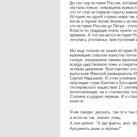
До сих пор история России, которая
окутана ложью, извращена вымысла
что от глаз историков скрыты важн
История ни одной страны мира так
богов и героев более близки к исти
что история России до Петра - спл
Власти по традиции очень нужно ск
времена. А что касается истории Р
летопись уголовных преступлений 
Мы еще толком не знаем истории В
важнейшие события известно почти
солдат, изукрашена такими мрачным
всегда царствовали ложь и секретн
особым цинизмом. Возглавляет это
выпускник Минской разведшколы К
Сергей Нарышкин. В этом учебнике 
оккупации стран Балтии и Бессара
гитлеровского нашествия 17 сентяб
интеллигенции, ни о сталинских пл
Сталина и ударил первым. И о стал
юности:
Я им говорю: дескать, так-то и так-т
а если не так, значит, ложь.
А они кричат: "А где факты, мол, ф
Аргументы вынь и положь!".