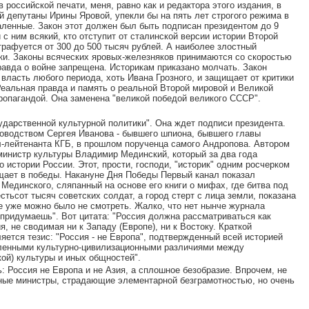
 российской печати, меня, равно как и редактора этого издания, в
й депутаны Ирины Яровой, упекли бы на пять лет строгого режима в
аленные. Закон этот должен был быть подписан президентом до 9
 с ним всякий, кто отступит от сталинской версии истории Второй
трафуется от 300 до 500 тысяч рублей. А наиболее злостный
дки. Законы всяческих яровых-железняков принимаются со скоростью
равда о войне запрещена. Историкам приказано молчать. Закон
власть любого периода, хоть Ивана Грозного, и защищает от критики
 Реальная правда и память о реальной Второй мировой и Великой
ропагандой. Она заменена "великой победой великого СССР".
ударственной культурной политики". Она ждет подписи президента.
оводством Сергея Иванова - бывшего шпиона, бывшего главы
л-лейтенанта КГБ, в прошлом порученца самого Андропова. Автором
 министр культуры Владимир Мединский, который за два года
о истории России. Этот, прости, господи, "историк" одним росчерком
щает в победы. Накануне Дня Победы Первый канал показал
единского, сляпанный на основе его книги о мифах, где битва под
стьсот тысяч советских солдат, а город стерт с лица земли, показана
 уже можно было не смотреть. Жалко, что нет нынче журнала
 придумаешь". Вот цитата: "Россия должна рассматриваться как
, не сводимая ни к Западу (Европе), ни к Востоку. Краткой
ется тезис: "Россия - не Европа", подтвержденный всей историей
сленными культурно-цивилизационными различиями между
ой) культуры и иных общностей".
 Россия не Европа и не Азия, а сплошное безобразие. Впрочем, не
ченые министры, страдающие элементарной безграмотностью, но очень