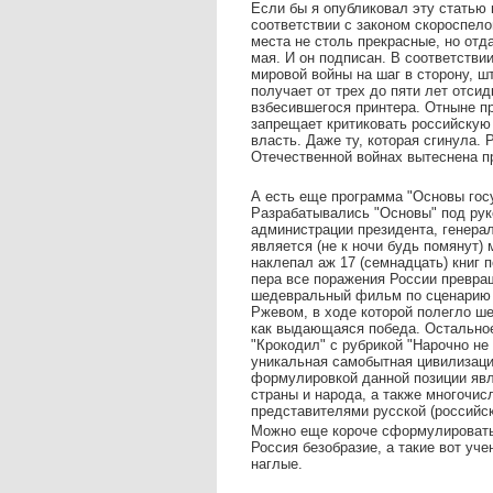
Если бы я опубликовал эту статью в
соответствии с законом скороспело
места не столь прекрасные, но отд
мая. И он подписан. В соответствии
мировой войны на шаг в сторону, ш
получает от трех до пяти лет отси
взбесившегося принтера. Отныне п
запрещает критиковать российскую 
власть. Даже ту, которая сгинула.
Отечественной войнах вытеснена п
А есть еще программа "Основы гос
Разрабатывались "Основы" под рук
администрации президента, генера
является (не к ночи будь помянут)
наклепал аж 17 (семнадцать) книг п
пера все поражения России превра
шедевральный фильм по сценарию М
Ржевом, в ходе которой полегло ше
как выдающаяся победа. Остальное
"Крокодил" с рубрикой "Нарочно не
уникальная самобытная цивилизация
формулировкой данной позиции явля
страны и народа, а также многочи
представителями русской (российск
Можно еще короче сформулировать:
Россия безобразие, а такие вот у
наглые.