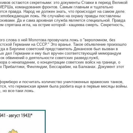
ивов остаются секретными: это документы Ставки в период Великой
СМЕРШа, командования фронтов. Самым главным и тщательно
тся правда. Народ не должен знать, что происходит на самом деле.
всепобеждающая ложь. Не случайно на охрану правды поставлены
архивами. Да и сама архивная служба является специальной. Правда
ем спрятана игла, на острие которой - кащеева смерть. Секретность,
вого слова о ней Молотова прозвучала ложь о "вероломном, без
тской Германии на СССР." Это вранье. Такое объявление произошло
когда в Берлине советский представитель Деканозов был вызван в
ных дел Германии и ему был вручен соответствующий меморандум
сок обвинений о деятельности советских разведслужб,
ора о ненападении, о концентрации советских войск на границе, о
х Прибалтики, Финляндии, Бессарабии, на Балканах. Документ этот
нформбюро и посчитать количество уничтоженных вражеских танков,
тся, что германская армия была разбита еще в первые месяцы войны.
, но все-таки ложь.