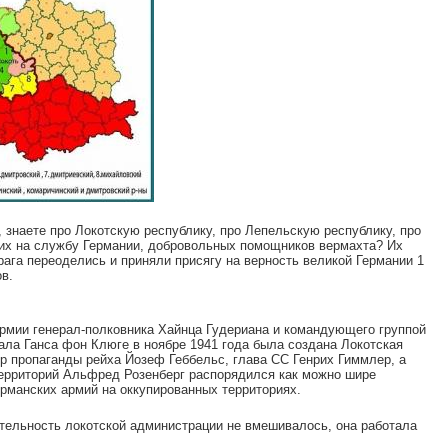
, знаете про Локотскую республику, про Лепельскую республику, про
ших на службу Германии, добровольных помощников вермахта? Их
рага переоделись и приняли присягу на верность великой Германии 1
в.
армии генерал-полковника Хайнца Гудериана и командующего группой
ла Ганса фон Клюге в ноябре 1941 года была создана Локотская
р пропаганды рейха Йозеф Геббельс, глава СС Генрих Гиммлер, а
ерриторий Альфред Розенберг распорядился как можно шире
ерманских армий на оккупированных территориях.
тельность локотской администрации не вмешивалось, она работала