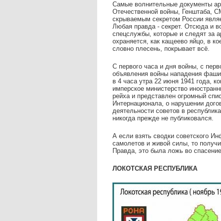
Самые волнительные документы арх
Отечественной войны, Генштаба, 
скрываемым секретом России являе
Любая правда - секрет. Отсюда и 
спецслужбы, которые и следят за 
охраняется, как кащеево яйцо, в ко
словно плесень, покрывает всё.
С первого часа и дня войны, с пер
объявления войны нападения фашис
в 4 часа утра 22 июня 1941 года, 
имперское министерство иностран
рейха и представлен огромный спи
Интернационала, о нарушении догов
деятельности советов в республика
никогда прежде не публиковался.
А если взять сводки советского И
самолетов и живой силы, то получи
Правда, это была ложь во спасение
ЛОКОТСКАЯ РЕСПУБЛИКА