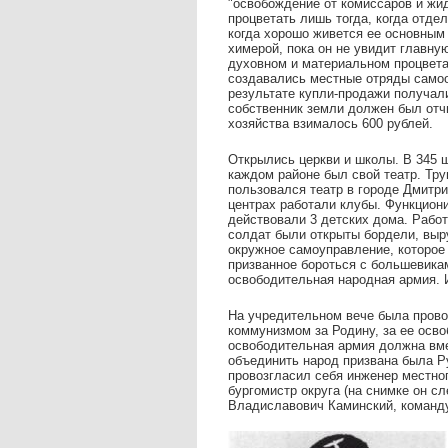
"освобождение от комиссаров и жид
процветать лишь тогда, когда отде
когда хорошо живется ее основным
химерой, пока он не увидит главну
духовном и материальном процветан
создавались местные отряды самоо
результате купли-продажи получал
собственник земли должен был отч
хозяйства взималось 600 рублей.
Открылись церкви и школы. В 345 ш
каждом районе был свой театр. Тру
пользовался театр в городе Дмитри
центрах работали клубы. Функциони
действовали 3 детских дома. Работ
солдат были открыты бордели, выр
окружное самоуправление, которое 
призванное бороться с большевика
освободительная народная армия. И
На учредительном вече была прово
коммунизмом за Родину, за ее осво
освободительная армия должна вме
объединить народ призвана была Р
провозгласил себя инженер местног
бургомистр округа (на снимке он сл
Владиславович Каминский, коман