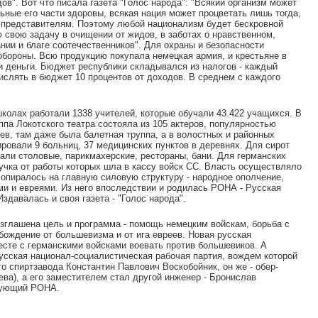
ов". Вот что писала газета "Голос народа": "Всякий организм может
льные его части здоровы, всякая нация может процветать лишь тогда,
 представителям. Поэтому любой национализм будет бескровной
ю свою задачу в очищении от жидов, в заботах о нравственном,
ии и благе соотечественников". Для охраны и безопасности
бороны. Всю продукцию покупала немецкая армия, и крестьяне в
и деньги. Бюджет республики складывался из налогов - каждый
ислять в бюджет 10 процентов от доходов. В среднем с каждого
колах работали 1338 учителей, которые обучали 43.422 учащихся. В
ппа Локотского театра состояла из 105 актеров, популярностью
ев, там даже была балетная труппа, а в волостных и районных
ровали 9 больниц, 37 медицинских пунктов в деревнях. Для сирот
али столовые, парикмахерские, рестораны, бани. Для германских
учка от работы которых шла в кассу войск СС. Власть осуществляло
опиралось на главную силовую структуру - народное ополчение,
ми и евреями. Из него впоследствии и родилась РОНА - Русская
здавалась и своя газета - "Голос народа".
зглашена цель и программа - помощь немецким войскам, борьба с
бождение от большевизма и от ига евреев. Новая русская
сте с германскими войсками воевать против большевиков. А
усская национал-социалистическая рабочая партия, вождем которой
о спиртзавода Константин Павлович Воскобойник, он же - обер-
ева), а его заместителем стал другой инженер - Бронислав
дующий РОНА.