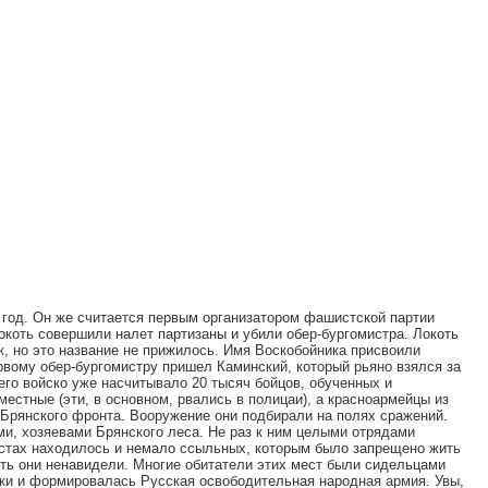
 год. Он же считается первым организатором фашистской партии
Локоть совершили налет партизаны и убили обер-бургомистра. Локоть
, но это название не прижилось. Имя Воскобойника присвоили
рвому обер-бургомистру пришел Каминский, который рьяно взялся за
его войско уже насчитывало 20 тысяч бойцов, обученных и
местные (эти, в основном, рвались в полицаи), а красноармейцы из
 Брянского фронта. Вооружение они подбирали на полях сражений.
и, хозяевами Брянского леса. Не раз к ним целыми отрядами
естах находилось и немало ссыльных, которым было запрещено жить
сть они ненавидели. Многие обитатели этих мест были сидельцами
ики и формировалась Русская освободительная народная армия. Увы,