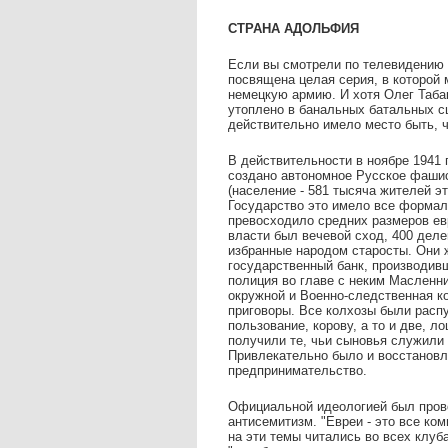
СТРАНА АДОЛЬФИЯ
Если вы смотрели по телевидению с
посвящена целая серия, в которой
немецкую армию. И хотя Олег Табак
утоплено в банальных батальных сц
действительно имело место быть, ч
В действительности в ноябре 1941 
создано автономное Русское фашист
(население - 581 тысяча жителей э
Государство это имело все формал
превосходило средних размеров ев
власти был вечевой сход, 400 деле
избранные народом старосты. Они 
государственный банк, производив
полиция во главе с неким Масленн
окружной и Военно-следственная к
приговоры. Все колхозы были расп
пользование, корову, а то и две, 
получили те, чьи сыновья служили
Привлекательно было и восстановл
предпринимательство.
Официальной идеологией был прово
антисемитизм. "Евреи - это все ком
на эти темы читались во всех клуб