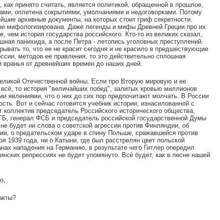
, как принято считать, является политикой, обращенной в прошлое,
ми, оплетена сокрытиями, умолчаниями и недоговорками. Потому
ейшие архивные документы, на которых стоит гриф секретности.
 не мифологизирована. Даже легенды и мифы Древней Греции про их
не, чем история государства российского. Кто-то из великих сказал,
ошная панихида, а после Петра - летопись уголовных преступлений.
рывать то, что ее не красит сегодня и не красило в предшествующие
оссии, методов ее правления, то это действительно сплошная
и вранья от древнейших времен до наших дней.
еликой Отечественной войны. Если про Вторую мировую и ее
 всё, то история "величайших побед", залитых кровью миллионов
и явлениями, что о них до сих пор предпочитают молчать. В России
ость. Вот и сейчас готовится учебник истории, изнасилованной с
т коллектив председатель Российского исторического общества,
ГБ, генерал ФСБ и председатель российской государственной Думы
не будет ни слова о советской агрессии против Финляндии, об
бии, о предательском ударе в спину Польше, сражавшейся против
ря 1939 года, ни о Катыни, где был расстрелян цвет польской
анах нападения на Германию, в результате чего Гитлер опередил
инских репрессиях не будет упомянуто. Всё будет, как в песне нашей
о,
акты?