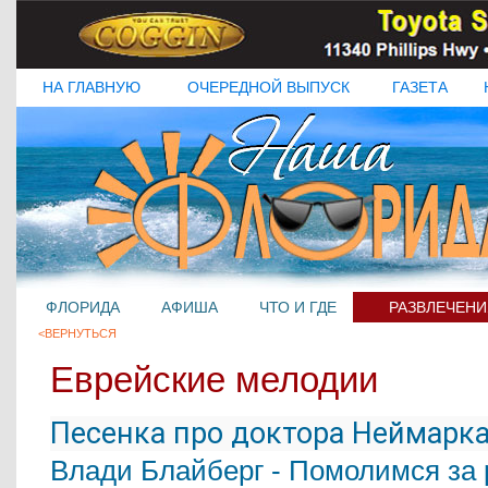
НА ГЛАВНУЮ
ОЧЕРЕДНОЙ ВЫПУСК
ГАЗЕТА
ФЛОРИДА
АФИША
ЧТО И ГДЕ
РАЗВЛЕЧЕНИ
<ВЕРНУТЬСЯ
Еврейские мелодии
Песенка про доктора Неймарк
Влади Блайберг - Помолимся за