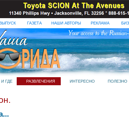
ВЫПУСК
ГАЗЕТА
НАШИ АВТОРЫ
РЕКЛАМА
БИЗ
 И ГДЕ
РАЗВЛЕЧЕНИЯ
ИНТЕРЕСНО
ПОЛЕЗНО
он.
...