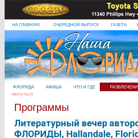
НА ГЛАВНУЮ
ОЧЕРЕДНОЙ ВЫПУСК
ГАЗЕТА
ФЛОРИДА
АФИША
ЧТО И ГДЕ
РАЗВЛЕЧЕНИ
<ВЕРНУТЬСЯ
Программы
Литературный вечер авто
ФЛОРИДЫ, Hallandale, Florid