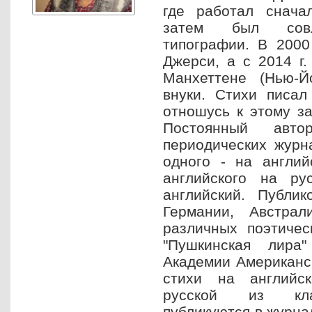
где работал снача
затем был совл
типографии. В 2000 
Джерси, а с 2014 г.
Манхеттене (Нью-Й
внуки. Стихи писал
отношусь к этому за
Постоянный авто
периодических журн
одного - на англий
английского на ру
английский. Публик
Германии, Австрал
различных поэтическ
"Пушкинская лира"
Академии Американск
стихи на английс
русской из кла
публикуются в журнал