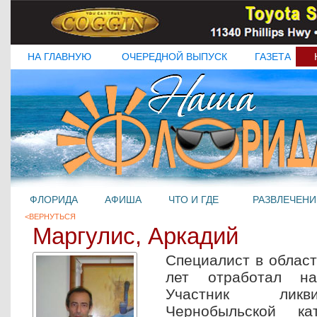
НА ГЛАВНУЮ
ОЧЕРЕДНОЙ ВЫПУСК
ГАЗЕТА
ФЛОРИДА
АФИША
ЧТО И ГДЕ
РАЗВЛЕЧЕНИ
<ВЕРНУТЬСЯ
Маргулис, Аркадий
Специалист в област
лет отработал н
Участник ликви
Чернобыльской ка