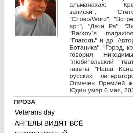
альманахах: "Кр
записки", "Стет
"Слово/Word", "Встре
арт", "Дети Ра", "З
"Barkov`s magazi
"Глаголъ" и др. Авто
Ботаника", "Город, к
говорил Никодимы
"Любительский теа
газеты "Наша Кана
русских литерато
Отмечен Премией жу
Юдин умер 6 мая, 202
ПРОЗА
Veterans day
АНГЕЛЫ ВИДЯТ ВСЁ