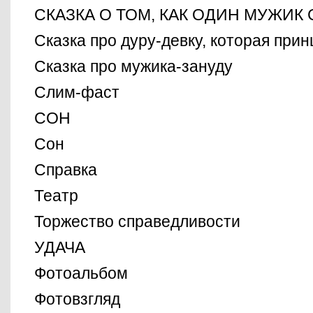
СКАЗКА О ТОМ, КАК ОДИН МУЖИК
Сказка про дуру-девку, которая при
Сказка про мужика-зануду
Слим-фаст
СОН
Сон
Справка
Театр
Торжество справедливости
УДАЧА
Фотоальбом
Фотовзгляд