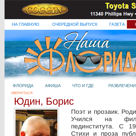
НА ГЛАВНУЮ
ОЧЕРЕДНОЙ ВЫПУСК
ГАЗЕТА
ФЛОРИДА
АФИША
ЧТО И ГДЕ
РАЗВЛЕЧЕНИ
<ВЕРНУТЬСЯ
Юдин, Борис
Поэт и прозаик. Роди
Учился на филф
пединститута. С 1
Стихи и проза публ