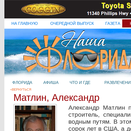
НА ГЛАВНУЮ
ОЧЕРЕДНОЙ ВЫПУСК
ГАЗЕТА
ФЛОРИДА
АФИША
ЧТО И ГДЕ
РАЗВЛЕЧЕНИ
<ВЕРНУТЬСЯ
Матлин, Александр
Александр Матлин п
строитель, специал
водным путям. В это
сорок лет в США, а д