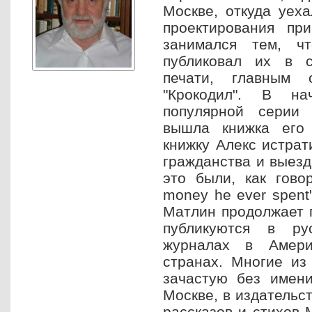
Москве, откуда уеха
проектирования пр
занимался тем, ч
публиковал их в с
печати, главным
"Крокодил". В н
популярной серии 
вышла книжка его 
книжку Алекс истрат
гражданства и выезд
это были, как говор
money he ever spent
Матлин продолжает п
публикуются в ру
журналах в Амери
странах. Многие из 
зачастую без имени
Москве, в издательс
рассказов и стихов 